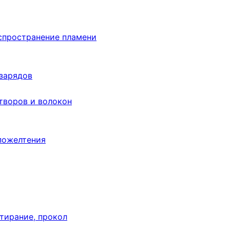
аспространение пламени
 зарядов
творов и волокон
пожелтения
тирание, прокол