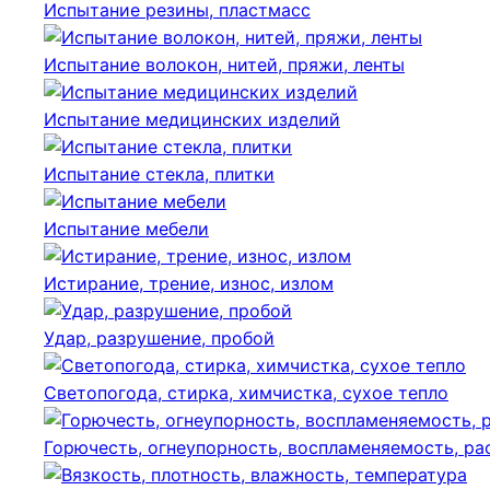
Испытание резины, пластмасс
Испытание волокон, нитей, пряжи, ленты
Испытание медицинских изделий
Испытание стекла, плитки
Испытание мебели
Истирание, трение, износ, излом
Удар, разрушение, пробой
Светопогода, стирка, химчистка, сухое тепло
Горючесть, огнеупорность, воспламеняемость, р