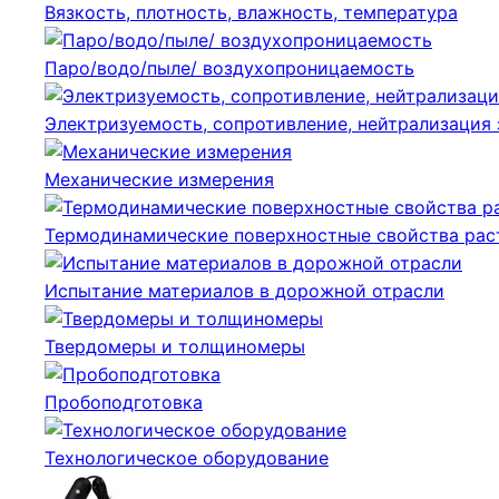
Вязкость, плотность, влажность, температура
Паро/водо/пыле/ воздухопроницаемость
Электризуемость, сопротивление, нейтрализация
Механические измерения
Термодинамические поверхностные свойства рас
Испытание материалов в дорожной отрасли
Твердомеры и толщиномеры
Пробоподготовка
Технологическое оборудование