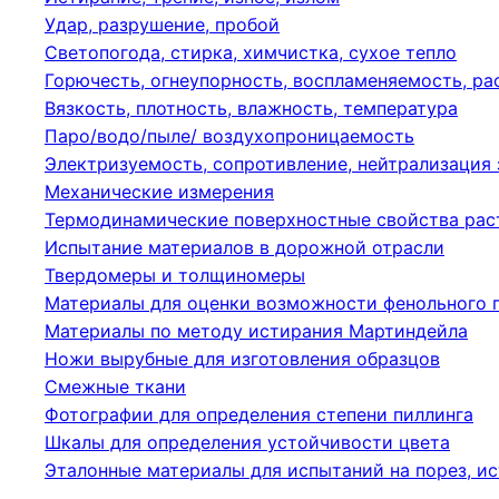
Удар, разрушение, пробой
Светопогода, стирка, химчистка, сухое тепло
Горючесть, огнеупорность, воспламеняемость, р
Вязкость, плотность, влажность, температура
Паро/водо/пыле/ воздухопроницаемость
Электризуемость, сопротивление, нейтрализация
Механические измерения
Термодинамические поверхностные свойства рас
Испытание материалов в дорожной отрасли
Твердомеры и толщиномеры
Материалы для оценки возможности фенольного 
Материалы по методу истирания Мартиндейла
Ножи вырубные для изготовления образцов
Смежные ткани
Фотографии для определения степени пиллинга
Шкалы для определения устойчивости цвета
Эталонные материалы для испытаний на порез, ис