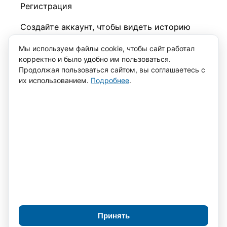
Регистрация
Создайте аккаунт, чтобы видеть историю
заказов.
Мы используем файлы cookie, чтобы сайт работал
корректно и было удобно им пользоваться.
Имя *
Фамилия
Продолжая пользоваться сайтом, вы соглашаетесь с
их использованием.
Подробнее
.
Номер телефона *
Пароль *
Повторите
пароль *
Я
согласен с обработкой персональных данных
Зарегистрироваться
← Назад
Восстановление пароля
Отправим ссылку для сброса на указанный
email.
Принять
Отправить