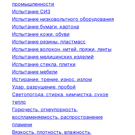
промышленности
Испытание СИЗ
Испытание низковольтного оборудования
Испытание бумаги, картона
Испытание кожи, обуви
Испытание резины, пластмасс
Испытание волокон, нитей, пряжи, ленты
Испытание медицинских изделий
Испытание стекла, плитки
Испытание мебели
Истирание, трение, износ, излом
Удар, разрушение, пробой
Светопогода, стирка, химчистка, сухое
тепло
Горючесть, огнеупорность,
воспламеняемость, распространение
пламени
Вязкость, плотность, влажность,