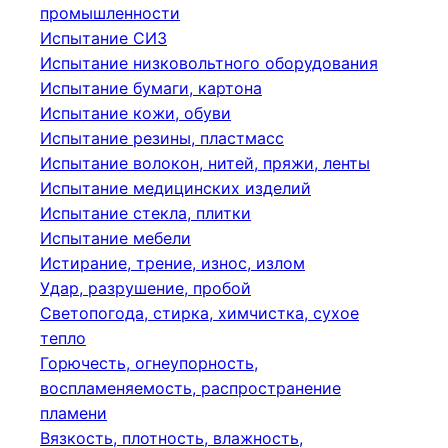
промышленности
Испытание СИЗ
Испытание низковольтного оборудования
Испытание бумаги, картона
Испытание кожи, обуви
Испытание резины, пластмасс
Испытание волокон, нитей, пряжи, ленты
Испытание медицинских изделий
Испытание стекла, плитки
Испытание мебели
Истирание, трение, износ, излом
Удар, разрушение, пробой
Светопогода, стирка, химчистка, сухое
тепло
Горючесть, огнеупорность,
воспламеняемость, распространение
пламени
Вязкость, плотность, влажность,