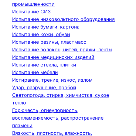
промышленности
Испытание СИЗ
Испытание низковольтного оборудования
Испытание бумаги, картона
Испытание кожи, обуви
Испытание резины, пластмасс
Испытание волокон, нитей, пряжи, ленты
Испытание медицинских изделий
Испытание стекла, плитки
Испытание мебели
Истирание, трение, износ, излом
Удар, разрушение, пробой
Светопогода, стирка, химчистка, сухое
тепло
Горючесть, огнеупорность,
воспламеняемость, распространение
пламени
Вязкость, плотность, влажность,