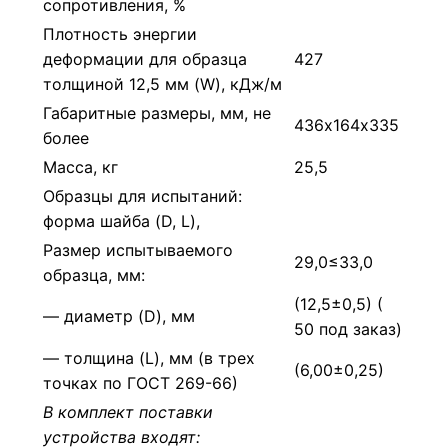
сопротивления, %
Плотность энергии
деформации для образца
427
толщиной 12,5 мм (W), кДж/м
Габаритные размеры, мм, не
436х164х335
более
Масса, кг
25,5
Образцы для испытаний:
форма шайба (D, L),
Размер испытываемого
29,0≤33,0
образца, мм:
(12,5±0,5) (
— диаметр (D), мм
50 под заказ)
— толщина (L), мм (в трех
(6,00±0,25)
точках по ГОСТ 269-66)
В комплект поставки
устройства входят: