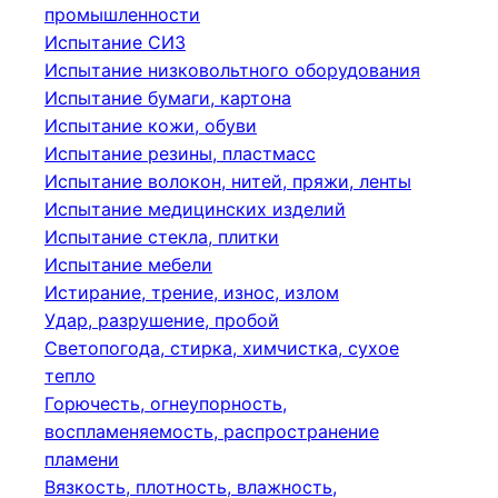
промышленности
Испытание СИЗ
Испытание низковольтного оборудования
Испытание бумаги, картона
Испытание кожи, обуви
Испытание резины, пластмасс
Испытание волокон, нитей, пряжи, ленты
Испытание медицинских изделий
Испытание стекла, плитки
Испытание мебели
Истирание, трение, износ, излом
Удар, разрушение, пробой
Светопогода, стирка, химчистка, сухое
тепло
Горючесть, огнеупорность,
воспламеняемость, распространение
пламени
Вязкость, плотность, влажность,