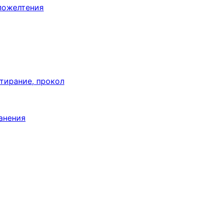
пожелтения
тирание, прокол
анения