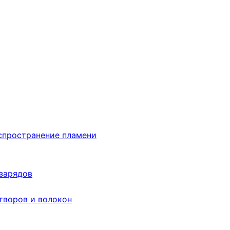
аспространение пламени
 зарядов
творов и волокон