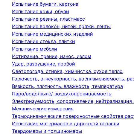
Испытание бумаги, картона
Испытание кожи, обуви
Испытание резины, пластмасс
Испытание волокон, нитей, пряжи, ленты
Испытание медицинских изделий
Испытание стекла, плитки
Испытание мебели
Истирание, трение, износ, излом
Удар, разрушение, пробой
Светопогода, стирка, химчистка, сухое тепло
Горючесть, огнеупорность, воспламеняемость, р
Вязкость, плотность, влажность, температура
Паро/водо/пыле/ воздухопроницаемость
Электризуемость, сопротивление, нейтрализация
Механические измерения
Термодинамические поверхностные свойства рас
Испытание материалов в дорожной отрасли
Твердомеры и толщиномеры