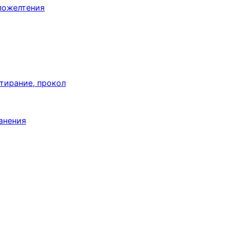
пожелтения
тирание, прокол
анения