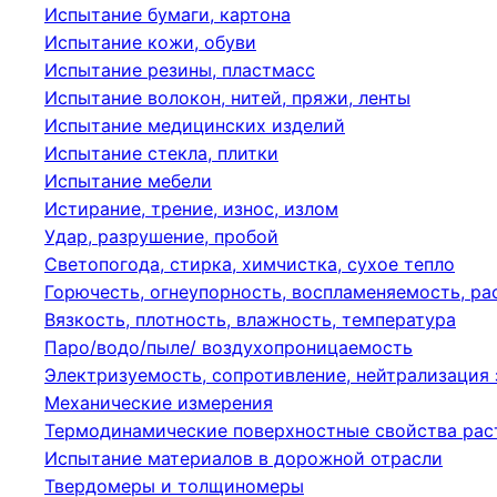
Испытание бумаги, картона
Испытание кожи, обуви
Испытание резины, пластмасс
Испытание волокон, нитей, пряжи, ленты
Испытание медицинских изделий
Испытание стекла, плитки
Испытание мебели
Истирание, трение, износ, излом
Удар, разрушение, пробой
Светопогода, стирка, химчистка, сухое тепло
Горючесть, огнеупорность, воспламеняемость, р
Вязкость, плотность, влажность, температура
Паро/водо/пыле/ воздухопроницаемость
Электризуемость, сопротивление, нейтрализация
Механические измерения
Термодинамические поверхностные свойства рас
Испытание материалов в дорожной отрасли
Твердомеры и толщиномеры