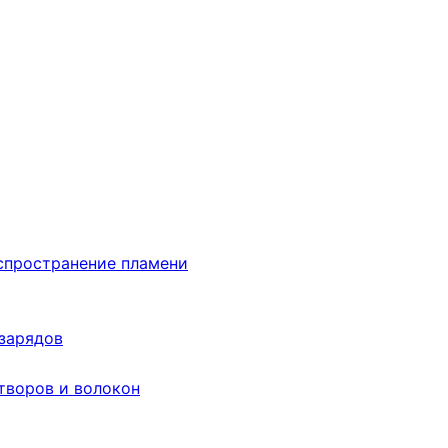
аспространение пламени
 зарядов
творов и волокон