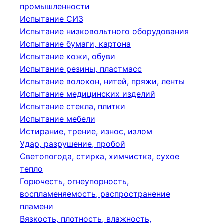
промышленности
Испытание СИЗ
Испытание низковольтного оборудования
Испытание бумаги, картона
Испытание кожи, обуви
Испытание резины, пластмасс
Испытание волокон, нитей, пряжи, ленты
Испытание медицинских изделий
Испытание стекла, плитки
Испытание мебели
Истирание, трение, износ, излом
Удар, разрушение, пробой
Светопогода, стирка, химчистка, сухое
тепло
Горючесть, огнеупорность,
воспламеняемость, распространение
пламени
Вязкость, плотность, влажность,