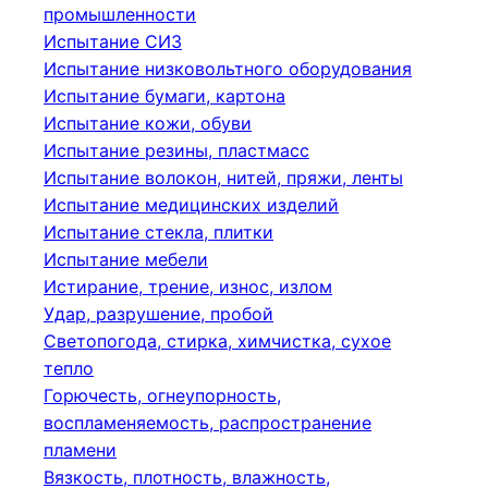
промышленности
Испытание СИЗ
Испытание низковольтного оборудования
Испытание бумаги, картона
Испытание кожи, обуви
Испытание резины, пластмасс
Испытание волокон, нитей, пряжи, ленты
Испытание медицинских изделий
Испытание стекла, плитки
Испытание мебели
Истирание, трение, износ, излом
Удар, разрушение, пробой
Светопогода, стирка, химчистка, сухое
тепло
Горючесть, огнеупорность,
воспламеняемость, распространение
пламени
Вязкость, плотность, влажность,