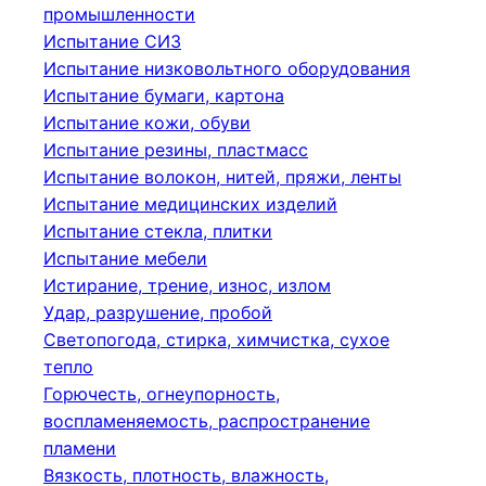
промышленности
Испытание СИЗ
Испытание низковольтного оборудования
Испытание бумаги, картона
Испытание кожи, обуви
Испытание резины, пластмасс
Испытание волокон, нитей, пряжи, ленты
Испытание медицинских изделий
Испытание стекла, плитки
Испытание мебели
Истирание, трение, износ, излом
Удар, разрушение, пробой
Светопогода, стирка, химчистка, сухое
тепло
Горючесть, огнеупорность,
воспламеняемость, распространение
пламени
Вязкость, плотность, влажность,