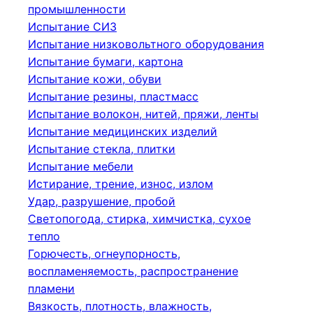
промышленности
Испытание СИЗ
Испытание низковольтного оборудования
Испытание бумаги, картона
Испытание кожи, обуви
Испытание резины, пластмасс
Испытание волокон, нитей, пряжи, ленты
Испытание медицинских изделий
Испытание стекла, плитки
Испытание мебели
Истирание, трение, износ, излом
Удар, разрушение, пробой
Светопогода, стирка, химчистка, сухое
тепло
Горючесть, огнеупорность,
воспламеняемость, распространение
пламени
Вязкость, плотность, влажность,