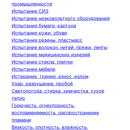
промышленности
Испытание СИЗ
Испытание низковольтного оборудования
Испытание бумаги, картона
Испытание кожи, обуви
Испытание резины, пластмасс
Испытание волокон, нитей, пряжи, ленты
Испытание медицинских изделий
Испытание стекла, плитки
Испытание мебели
Истирание, трение, износ, излом
Удар, разрушение, пробой
Светопогода, стирка, химчистка, сухое
тепло
Горючесть, огнеупорность,
воспламеняемость, распространение
пламени
Вязкость, плотность, влажность,