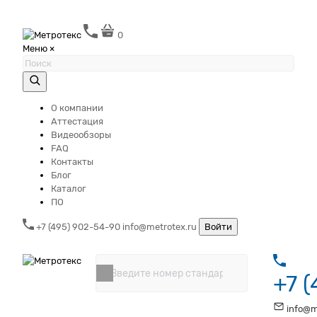
0
Меню
×
О компании
Аттестация
Видеообзоры
FAQ
Контакты
Блог
Каталог
ПО
+7 (495) 902-54-90
info@metrotex.ru
Войти
+7 
info@m