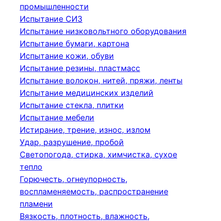
промышленности
Испытание СИЗ
Испытание низковольтного оборудования
Испытание бумаги, картона
Испытание кожи, обуви
Испытание резины, пластмасс
Испытание волокон, нитей, пряжи, ленты
Испытание медицинских изделий
Испытание стекла, плитки
Испытание мебели
Истирание, трение, износ, излом
Удар, разрушение, пробой
Светопогода, стирка, химчистка, сухое
тепло
Горючесть, огнеупорность,
воспламеняемость, распространение
пламени
Вязкость, плотность, влажность,