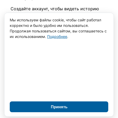
Создайте аккаунт, чтобы видеть историю
заказов.
Мы используем файлы cookie, чтобы сайт работал
корректно и было удобно им пользоваться.
Имя *
Фамилия
Продолжая пользоваться сайтом, вы соглашаетесь с
их использованием.
Подробнее
.
Номер телефона *
Пароль *
Повторите
пароль *
Я
согласен с обработкой персональных данных
Зарегистрироваться
← Назад
Восстановление пароля
Отправим ссылку для сброса на указанный
email.
Принять
Отправить