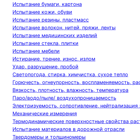
Испытание бумаги, картона
Испытание кожи, обуви
Испытание резины, пластмасс
Испытание волокон, нитей, пряжи, ленты
Испытание медицинских изделий
Испытание стекла, плитки
Испытание мебели
Истирание, трение, износ, излом
Удар, разрушение, пробой
Светопогода, стирка, химчистка, сухое тепло
Горючесть, огнеупорность, воспламеняемость, р
Вязкость, плотность, влажность, температура
Паро/водо/пыле/ воздухопроницаемость
Электризуемость, сопротивление, нейтрализация
Механические измерения
Термодинамические поверхностные свойства рас
Испытание материалов в дорожной отрасли
Твердомеры и толщиномеры