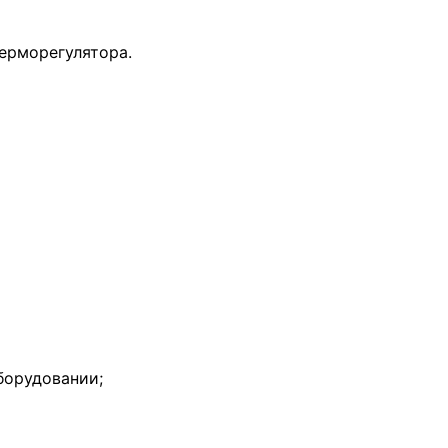
ерморегулятора.
борудовании;