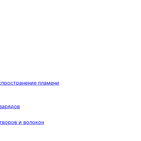
аспространение пламени
 зарядов
творов и волокон