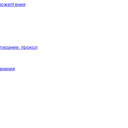
пожелтения
тирание, прокол
анения