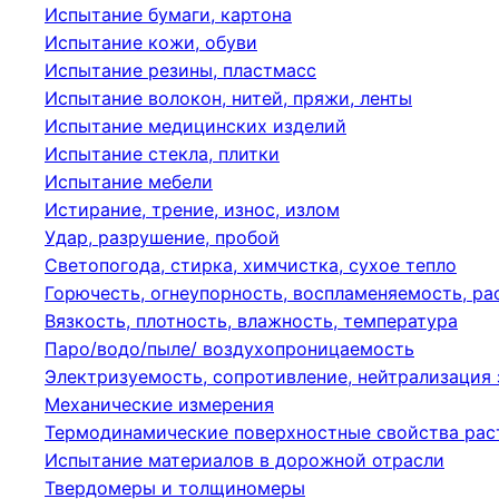
Испытание бумаги, картона
Испытание кожи, обуви
Испытание резины, пластмасс
Испытание волокон, нитей, пряжи, ленты
Испытание медицинских изделий
Испытание стекла, плитки
Испытание мебели
Истирание, трение, износ, излом
Удар, разрушение, пробой
Светопогода, стирка, химчистка, сухое тепло
Горючесть, огнеупорность, воспламеняемость, р
Вязкость, плотность, влажность, температура
Паро/водо/пыле/ воздухопроницаемость
Электризуемость, сопротивление, нейтрализация
Механические измерения
Термодинамические поверхностные свойства рас
Испытание материалов в дорожной отрасли
Твердомеры и толщиномеры