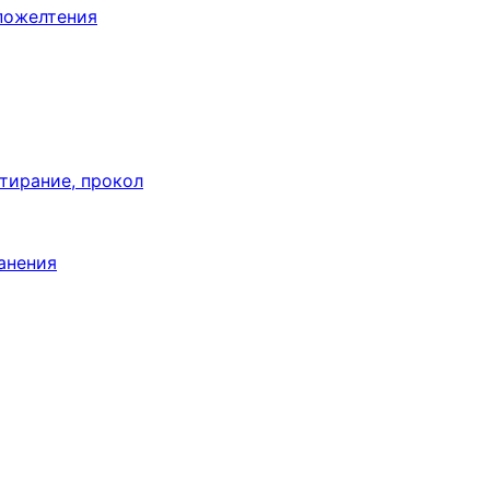
пожелтения
тирание, прокол
анения