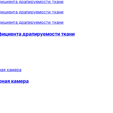
ффициента драпируемости ткани
рная камера