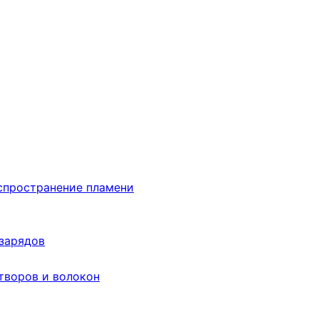
аспространение пламени
 зарядов
творов и волокон