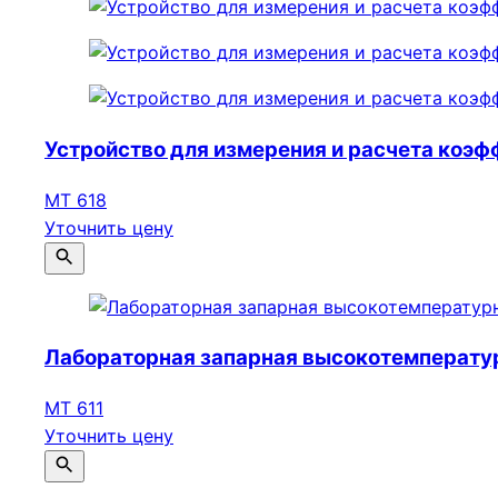
Устройство для измерения и расчета коэ
МТ 618
Уточнить цену
Лабораторная запарная высокотемперату
МТ 611
Уточнить цену