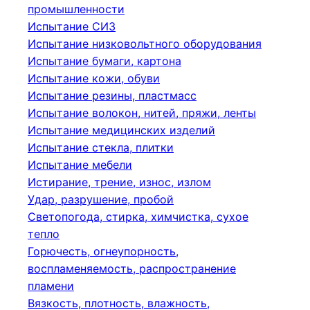
промышленности
Испытание СИЗ
Испытание низковольтного оборудования
Испытание бумаги, картона
Испытание кожи, обуви
Испытание резины, пластмасс
Испытание волокон, нитей, пряжи, ленты
Испытание медицинских изделий
Испытание стекла, плитки
Испытание мебели
Истирание, трение, износ, излом
Удар, разрушение, пробой
Светопогода, стирка, химчистка, сухое
тепло
Горючесть, огнеупорность,
воспламеняемость, распространение
пламени
Вязкость, плотность, влажность,