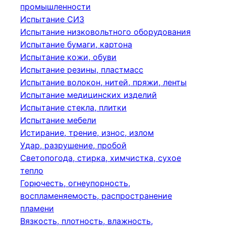
промышленности
Испытание СИЗ
Испытание низковольтного оборудования
Испытание бумаги, картона
Испытание кожи, обуви
Испытание резины, пластмасс
Испытание волокон, нитей, пряжи, ленты
Испытание медицинских изделий
Испытание стекла, плитки
Испытание мебели
Истирание, трение, износ, излом
Удар, разрушение, пробой
Светопогода, стирка, химчистка, сухое
тепло
Горючесть, огнеупорность,
воспламеняемость, распространение
пламени
Вязкость, плотность, влажность,