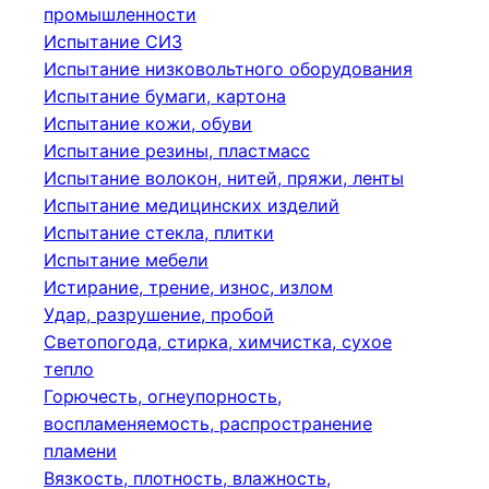
промышленности
Испытание СИЗ
Испытание низковольтного оборудования
Испытание бумаги, картона
Испытание кожи, обуви
Испытание резины, пластмасс
Испытание волокон, нитей, пряжи, ленты
Испытание медицинских изделий
Испытание стекла, плитки
Испытание мебели
Истирание, трение, износ, излом
Удар, разрушение, пробой
Светопогода, стирка, химчистка, сухое
тепло
Горючесть, огнеупорность,
воспламеняемость, распространение
пламени
Вязкость, плотность, влажность,