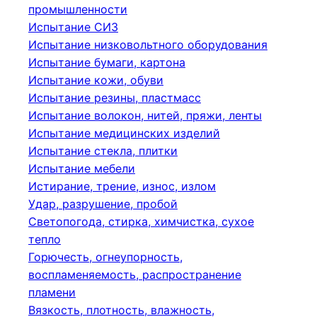
промышленности
Испытание СИЗ
Испытание низковольтного оборудования
Испытание бумаги, картона
Испытание кожи, обуви
Испытание резины, пластмасс
Испытание волокон, нитей, пряжи, ленты
Испытание медицинских изделий
Испытание стекла, плитки
Испытание мебели
Истирание, трение, износ, излом
Удар, разрушение, пробой
Светопогода, стирка, химчистка, сухое
тепло
Горючесть, огнеупорность,
воспламеняемость, распространение
пламени
Вязкость, плотность, влажность,