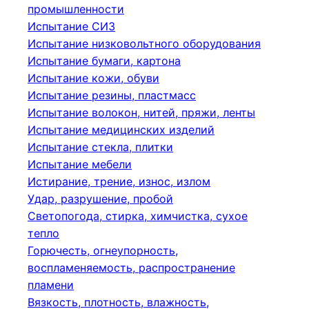
промышленности
Испытание СИЗ
Испытание низковольтного оборудования
Испытание бумаги, картона
Испытание кожи, обуви
Испытание резины, пластмасс
Испытание волокон, нитей, пряжи, ленты
Испытание медицинских изделий
Испытание стекла, плитки
Испытание мебели
Истирание, трение, износ, излом
Удар, разрушение, пробой
Светопогода, стирка, химчистка, сухое
тепло
Горючесть, огнеупорность,
воспламеняемость, распространение
пламени
Вязкость, плотность, влажность,