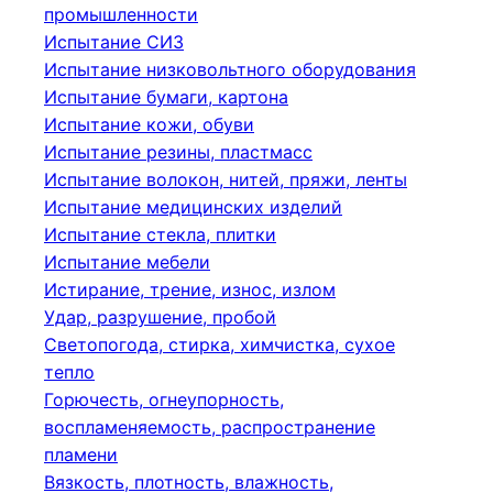
промышленности
Испытание СИЗ
Испытание низковольтного оборудования
Испытание бумаги, картона
Испытание кожи, обуви
Испытание резины, пластмасс
Испытание волокон, нитей, пряжи, ленты
Испытание медицинских изделий
Испытание стекла, плитки
Испытание мебели
Истирание, трение, износ, излом
Удар, разрушение, пробой
Светопогода, стирка, химчистка, сухое
тепло
Горючесть, огнеупорность,
воспламеняемость, распространение
пламени
Вязкость, плотность, влажность,