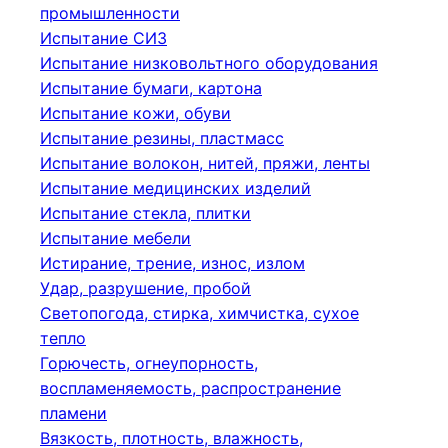
промышленности
Испытание СИЗ
Испытание низковольтного оборудования
Испытание бумаги, картона
Испытание кожи, обуви
Испытание резины, пластмасс
Испытание волокон, нитей, пряжи, ленты
Испытание медицинских изделий
Испытание стекла, плитки
Испытание мебели
Истирание, трение, износ, излом
Удар, разрушение, пробой
Светопогода, стирка, химчистка, сухое
тепло
Горючесть, огнеупорность,
воспламеняемость, распространение
пламени
Вязкость, плотность, влажность,