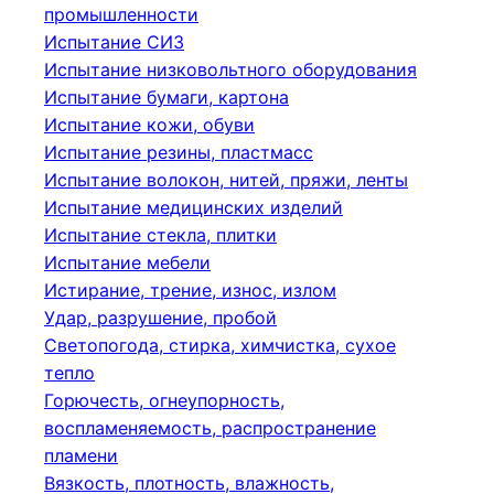
промышленности
Испытание СИЗ
Испытание низковольтного оборудования
Испытание бумаги, картона
Испытание кожи, обуви
Испытание резины, пластмасс
Испытание волокон, нитей, пряжи, ленты
Испытание медицинских изделий
Испытание стекла, плитки
Испытание мебели
Истирание, трение, износ, излом
Удар, разрушение, пробой
Светопогода, стирка, химчистка, сухое
тепло
Горючесть, огнеупорность,
воспламеняемость, распространение
пламени
Вязкость, плотность, влажность,