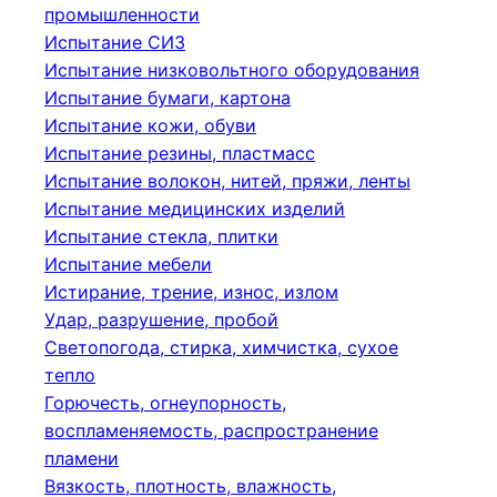
промышленности
Испытание СИЗ
Испытание низковольтного оборудования
Испытание бумаги, картона
Испытание кожи, обуви
Испытание резины, пластмасс
Испытание волокон, нитей, пряжи, ленты
Испытание медицинских изделий
Испытание стекла, плитки
Испытание мебели
Истирание, трение, износ, излом
Удар, разрушение, пробой
Светопогода, стирка, химчистка, сухое
тепло
Горючесть, огнеупорность,
воспламеняемость, распространение
пламени
Вязкость, плотность, влажность,