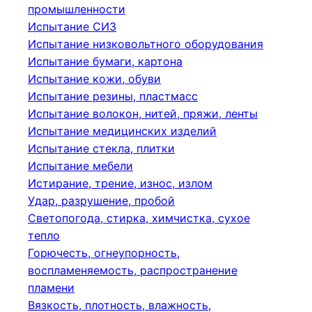
промышленности
Испытание СИЗ
Испытание низковольтного оборудования
Испытание бумаги, картона
Испытание кожи, обуви
Испытание резины, пластмасс
Испытание волокон, нитей, пряжи, ленты
Испытание медицинских изделий
Испытание стекла, плитки
Испытание мебели
Истирание, трение, износ, излом
Удар, разрушение, пробой
Светопогода, стирка, химчистка, сухое
тепло
Горючесть, огнеупорность,
воспламеняемость, распространение
пламени
Вязкость, плотность, влажность,