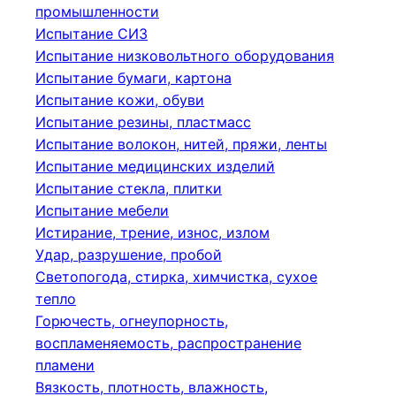
промышленности
Испытание СИЗ
Испытание низковольтного оборудования
Испытание бумаги, картона
Испытание кожи, обуви
Испытание резины, пластмасс
Испытание волокон, нитей, пряжи, ленты
Испытание медицинских изделий
Испытание стекла, плитки
Испытание мебели
Истирание, трение, износ, излом
Удар, разрушение, пробой
Светопогода, стирка, химчистка, сухое
тепло
Горючесть, огнеупорность,
воспламеняемость, распространение
пламени
Вязкость, плотность, влажность,