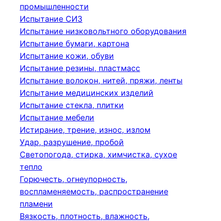
промышленности
Испытание СИЗ
Испытание низковольтного оборудования
Испытание бумаги, картона
Испытание кожи, обуви
Испытание резины, пластмасс
Испытание волокон, нитей, пряжи, ленты
Испытание медицинских изделий
Испытание стекла, плитки
Испытание мебели
Истирание, трение, износ, излом
Удар, разрушение, пробой
Светопогода, стирка, химчистка, сухое
тепло
Горючесть, огнеупорность,
воспламеняемость, распространение
пламени
Вязкость, плотность, влажность,