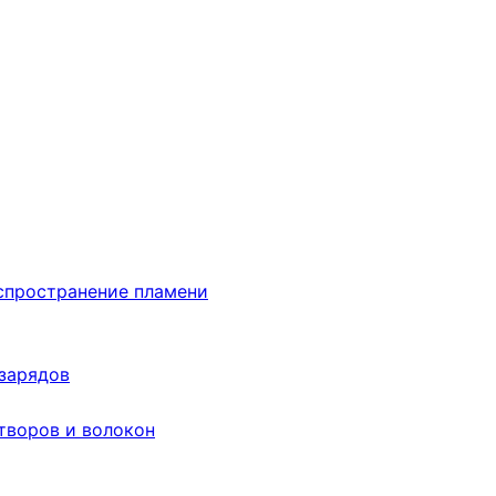
аспространение пламени
 зарядов
творов и волокон