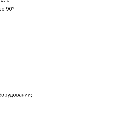
ее 90°
борудовании;