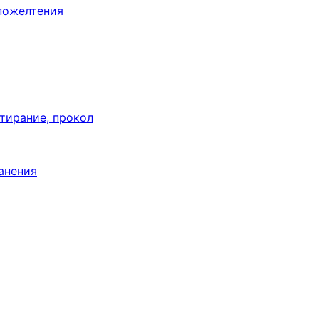
пожелтения
тирание, прокол
анения