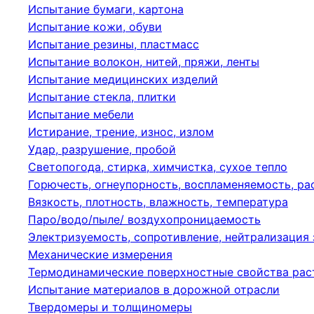
Испытание бумаги, картона
Испытание кожи, обуви
Испытание резины, пластмасс
Испытание волокон, нитей, пряжи, ленты
Испытание медицинских изделий
Испытание стекла, плитки
Испытание мебели
Истирание, трение, износ, излом
Удар, разрушение, пробой
Светопогода, стирка, химчистка, сухое тепло
Горючесть, огнеупорность, воспламеняемость, р
Вязкость, плотность, влажность, температура
Паро/водо/пыле/ воздухопроницаемость
Электризуемость, сопротивление, нейтрализация
Механические измерения
Термодинамические поверхностные свойства рас
Испытание материалов в дорожной отрасли
Твердомеры и толщиномеры