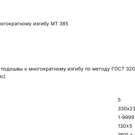
ногократному изгибу МТ 385
 подошвы к многократному изгибу по методу ГОСТ 3208
ис)
5
330х23
1-9999
130±5
180° и