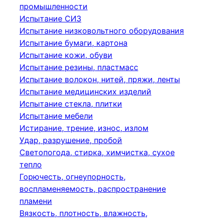
промышленности
Испытание СИЗ
Испытание низковольтного оборудования
Испытание бумаги, картона
Испытание кожи, обуви
Испытание резины, пластмасс
Испытание волокон, нитей, пряжи, ленты
Испытание медицинских изделий
Испытание стекла, плитки
Испытание мебели
Истирание, трение, износ, излом
Удар, разрушение, пробой
Светопогода, стирка, химчистка, сухое
тепло
Горючесть, огнеупорность,
воспламеняемость, распространение
пламени
Вязкость, плотность, влажность,