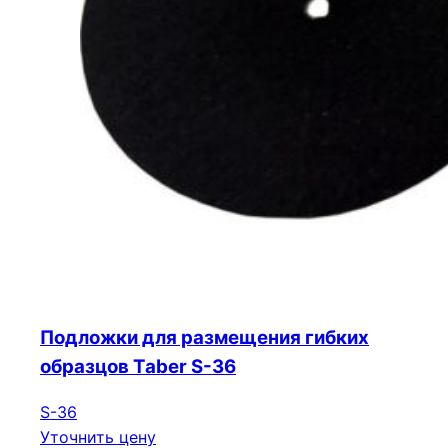
Подложки для размещения гибких
образцов Taber S-36
S-36
Уточнить цену