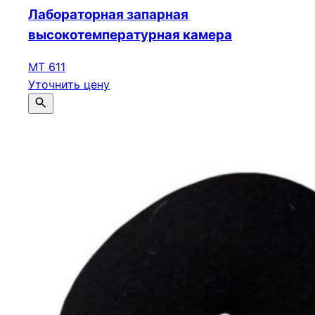
Лабораторная запарная
высокотемпературная камера
МТ 611
Уточнить цену