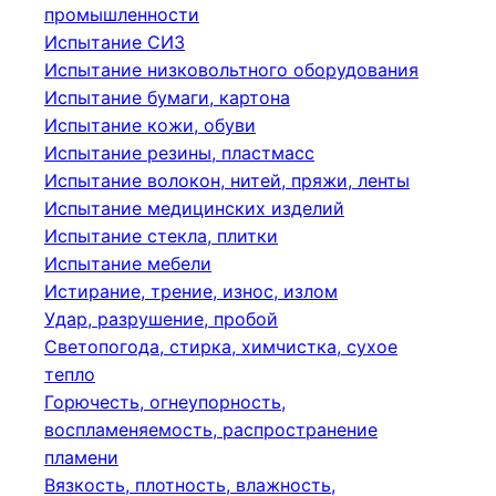
промышленности
Испытание СИЗ
Испытание низковольтного оборудования
Испытание бумаги, картона
Испытание кожи, обуви
Испытание резины, пластмасс
Испытание волокон, нитей, пряжи, ленты
Испытание медицинских изделий
Испытание стекла, плитки
Испытание мебели
Истирание, трение, износ, излом
Удар, разрушение, пробой
Светопогода, стирка, химчистка, сухое
тепло
Горючесть, огнеупорность,
воспламеняемость, распространение
пламени
Вязкость, плотность, влажность,