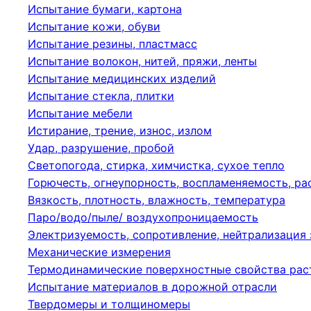
Испытание бумаги, картона
Испытание кожи, обуви
Испытание резины, пластмасс
Испытание волокон, нитей, пряжи, ленты
Испытание медицинских изделий
Испытание стекла, плитки
Испытание мебели
Истирание, трение, износ, излом
Удар, разрушение, пробой
Светопогода, стирка, химчистка, сухое тепло
Горючесть, огнеупорность, воспламеняемость, р
Вязкость, плотность, влажность, температура
Паро/водо/пыле/ воздухопроницаемость
Электризуемость, сопротивление, нейтрализация
Механические измерения
Термодинамические поверхностные свойства рас
Испытание материалов в дорожной отрасли
Твердомеры и толщиномеры