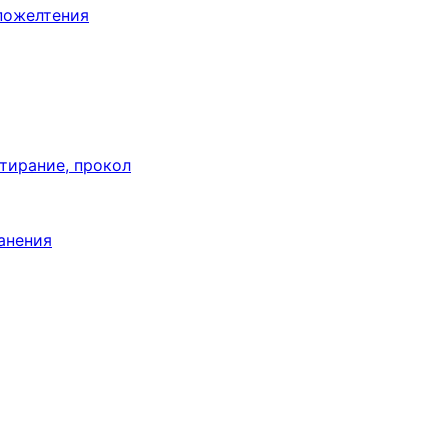
пожелтения
тирание, прокол
анения