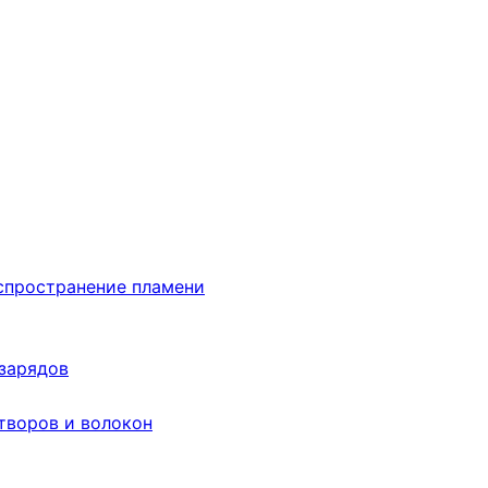
аспространение пламени
 зарядов
творов и волокон