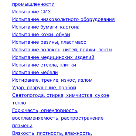
промышленности
Испытание СИЗ
Испытание низковольтного оборудования
Испытание бумаги, картона
Испытание кожи, обуви
Испытание резины, пластмасс
Испытание волокон, нитей, пряжи, ленты
Испытание медицинских изделий
Испытание стекла, плитки
Испытание мебели
Истирание, трение, износ, излом
Удар, разрушение, пробой
Светопогода, стирка, химчистка, сухое
тепло
Горючесть, огнеупорность,
воспламеняемость, распространение
пламени
Вязкость, плотность, влажность,