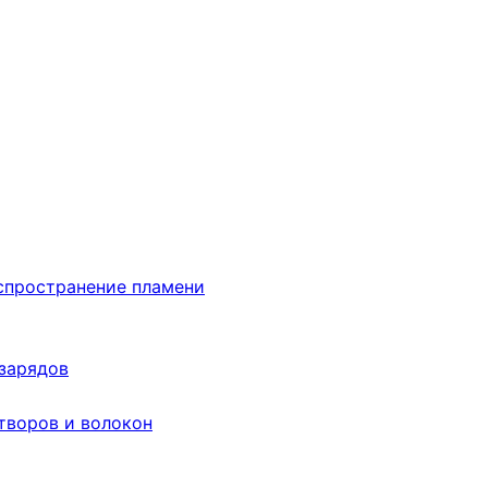
аспространение пламени
 зарядов
творов и волокон