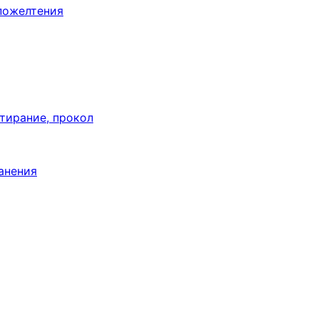
пожелтения
тирание, прокол
анения