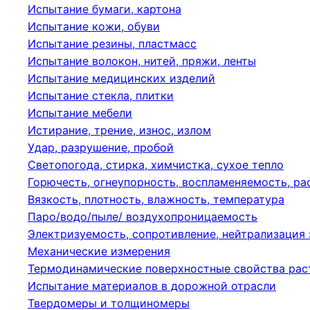
Испытание бумаги, картона
Испытание кожи, обуви
Испытание резины, пластмасс
Испытание волокон, нитей, пряжи, ленты
Испытание медицинских изделий
Испытание стекла, плитки
Испытание мебели
Истирание, трение, износ, излом
Удар, разрушение, пробой
Светопогода, стирка, химчистка, сухое тепло
Горючесть, огнеупорность, воспламеняемость, р
Вязкость, плотность, влажность, температура
Паро/водо/пыле/ воздухопроницаемость
Электризуемость, сопротивление, нейтрализация
Механические измерения
Термодинамические поверхностные свойства рас
Испытание материалов в дорожной отрасли
Твердомеры и толщиномеры