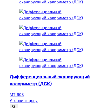
Дифференциальный сканирующий
калориметр (ДСК)
МТ 608
Уточнить цену