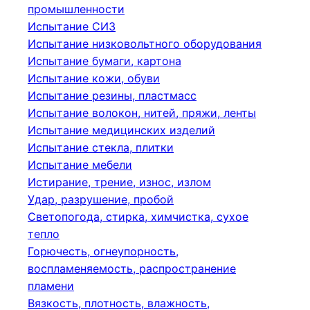
промышленности
Испытание СИЗ
Испытание низковольтного оборудования
Испытание бумаги, картона
Испытание кожи, обуви
Испытание резины, пластмасс
Испытание волокон, нитей, пряжи, ленты
Испытание медицинских изделий
Испытание стекла, плитки
Испытание мебели
Истирание, трение, износ, излом
Удар, разрушение, пробой
Светопогода, стирка, химчистка, сухое
тепло
Горючесть, огнеупорность,
воспламеняемость, распространение
пламени
Вязкость, плотность, влажность,