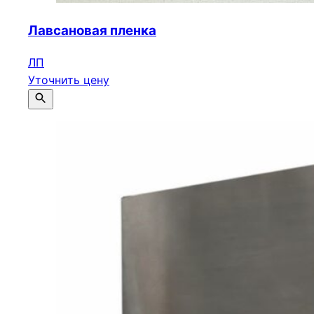
Лавсановая пленка
ЛП
Уточнить цену