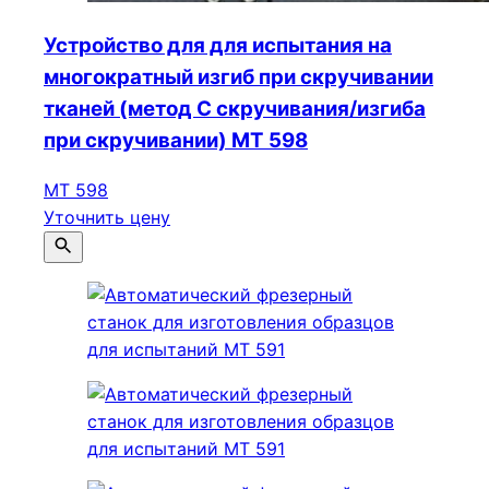
Устройство для для испытания на
многократный изгиб при скручивании
тканей (метод С скручивания/изгиба
при скручивании) МТ 598
МТ 598
Уточнить цену