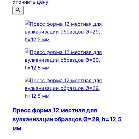
Уточнить цену
Пресс форма 12 местная для
вулканизации образцов Ø=29, h=12,5
мм