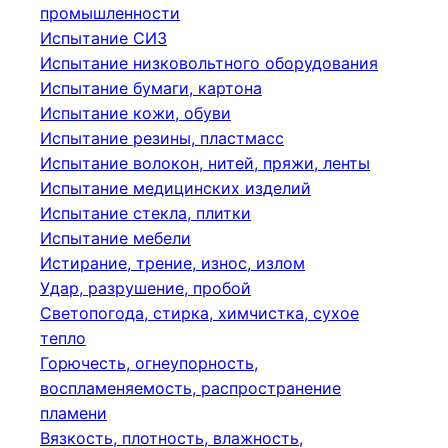
промышленности
Испытание СИЗ
Испытание низковольтного оборудования
Испытание бумаги, картона
Испытание кожи, обуви
Испытание резины, пластмасс
Испытание волокон, нитей, пряжи, ленты
Испытание медицинских изделий
Испытание стекла, плитки
Испытание мебели
Истирание, трение, износ, излом
Удар, разрушение, пробой
Светопогода, стирка, химчистка, сухое
тепло
Горючесть, огнеупорность,
воспламеняемость, распространение
пламени
Вязкость, плотность, влажность,