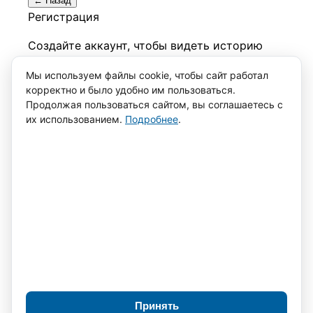
← Назад
Регистрация
Создайте аккаунт, чтобы видеть историю
заказов.
Мы используем файлы cookie, чтобы сайт работал
корректно и было удобно им пользоваться.
Имя *
Фамилия
Продолжая пользоваться сайтом, вы соглашаетесь с
их использованием.
Подробнее
.
Номер телефона *
Пароль *
Повторите
пароль *
Я
согласен с обработкой персональных данных
Зарегистрироваться
← Назад
Восстановление пароля
Отправим ссылку для сброса на указанный
email.
Принять
Отправить