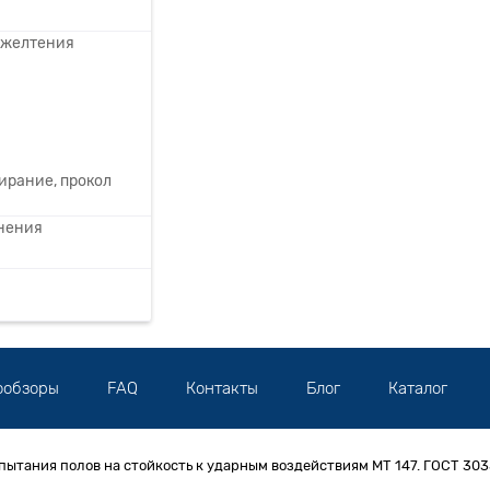
ожелтения
ирание, прокол
анения
ообзоры
FAQ
Контакты
Блог
Каталог
пытания полов на стойкость к ударным воздействиям МТ 147. ГОСТ 30