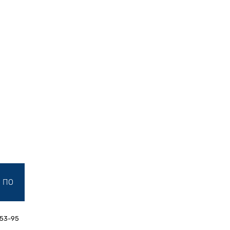
ПО
353-95