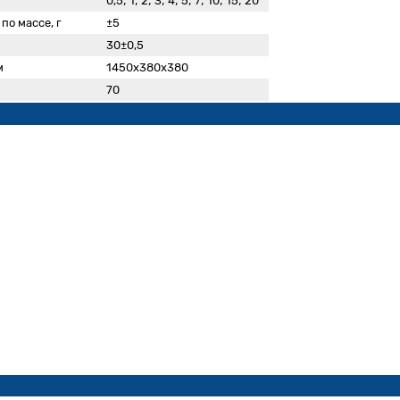
0,5; 1; 2; 3; 4; 5; 7; 10; 15; 20
по массе, г
±5
30±0,5
м
1450х380х380
70