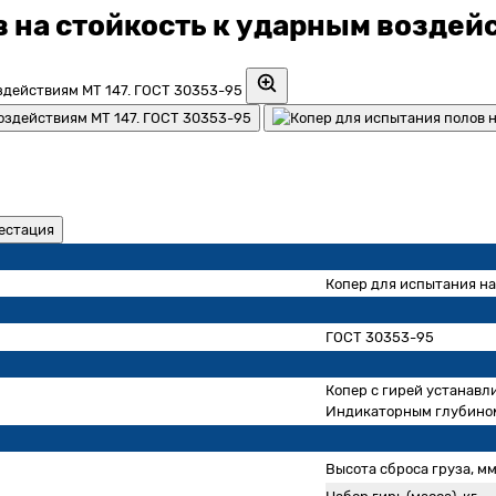
 на стойкость к ударным воздей
естация
Копер для испытания на
ГОСТ 30353-95
Копер с гирей устанавл
Индикаторным глубиноме
Высота сброса груза, м