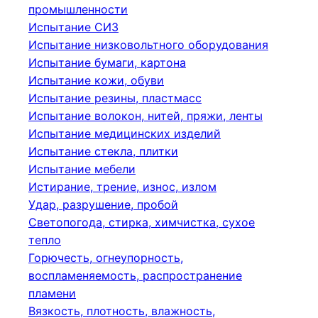
промышленности
Испытание СИЗ
Испытание низковольтного оборудования
Испытание бумаги, картона
Испытание кожи, обуви
Испытание резины, пластмасс
Испытание волокон, нитей, пряжи, ленты
Испытание медицинских изделий
Испытание стекла, плитки
Испытание мебели
Истирание, трение, износ, излом
Удар, разрушение, пробой
Светопогода, стирка, химчистка, сухое
тепло
Горючесть, огнеупорность,
воспламеняемость, распространение
пламени
Вязкость, плотность, влажность,