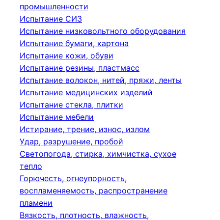
промышленности
Испытание СИЗ
Испытание низковольтного оборудования
Испытание бумаги, картона
Испытание кожи, обуви
Испытание резины, пластмасс
Испытание волокон, нитей, пряжи, ленты
Испытание медицинских изделий
Испытание стекла, плитки
Испытание мебели
Истирание, трение, износ, излом
Удар, разрушение, пробой
Светопогода, стирка, химчистка, сухое
тепло
Горючесть, огнеупорность,
воспламеняемость, распространение
пламени
Вязкость, плотность, влажность,