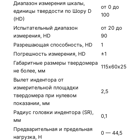
Диапазон измерения шкалы,
от 0 до
единицы твердости по Шору D
100
(НD)
Испытательный диапазон
от 20 до
измерения, НD
90
Разрешающая способность, НD
1
Погрешность измерения, НD
±1
Габаритные размеры твердомера
115х60х25
не более, мм
Вылет индентора от
измерительной площадки
2,5
твердомера при нулевом
показании, мм
Радиус головки индентора (SR),
0,1
мм
Предварительная и предельная
0 — 44,5
нагрузка, Н