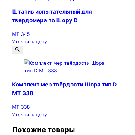
Штатив испытательный для
твердомера по Шору D
МТ 345
Уточнить цену
Комплект мер твёрдости Шора тип D
МТ 338
МТ 338
Уточнить цену
Похожие товары