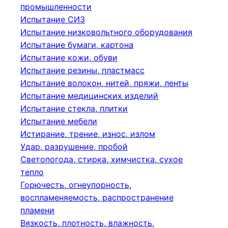
промышленности
Испытание СИЗ
Испытание низковольтного оборудования
Испытание бумаги, картона
Испытание кожи, обуви
Испытание резины, пластмасс
Испытание волокон, нитей, пряжи, ленты
Испытание медицинских изделий
Испытание стекла, плитки
Испытание мебели
Истирание, трение, износ, излом
Удар, разрушение, пробой
Светопогода, стирка, химчистка, сухое
тепло
Горючесть, огнеупорность,
воспламеняемость, распространение
пламени
Вязкость, плотность, влажность,