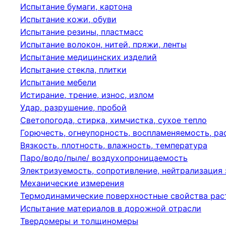
Испытание бумаги, картона
Испытание кожи, обуви
Испытание резины, пластмасс
Испытание волокон, нитей, пряжи, ленты
Испытание медицинских изделий
Испытание стекла, плитки
Испытание мебели
Истирание, трение, износ, излом
Удар, разрушение, пробой
Светопогода, стирка, химчистка, сухое тепло
Горючесть, огнеупорность, воспламеняемость, р
Вязкость, плотность, влажность, температура
Паро/водо/пыле/ воздухопроницаемость
Электризуемость, сопротивление, нейтрализация
Механические измерения
Термодинамические поверхностные свойства рас
Испытание материалов в дорожной отрасли
Твердомеры и толщиномеры