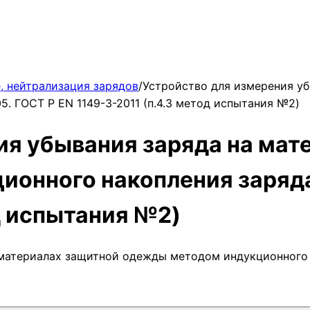
, нейтрализация зарядов
/
Устройство для измерения у
. ГОСТ Р EN 1149-3-2011 (п.4.3 метод испытания №2)
ия убывания заряда на мат
онного накопления заряда
д испытания №2)