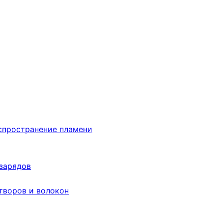
аспространение пламени
 зарядов
творов и волокон