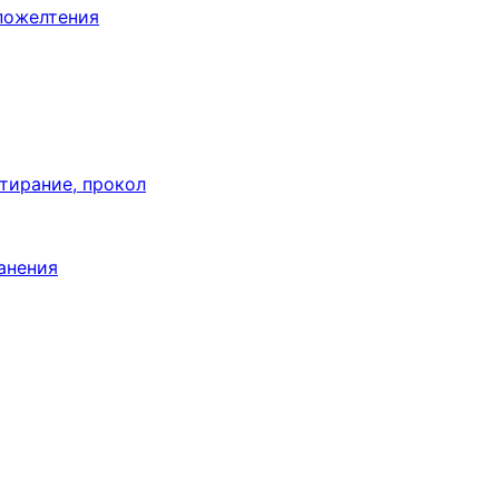
пожелтения
тирание, прокол
анения