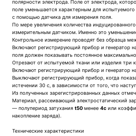
полярности электрода. Поле от электрода, котор
поле уменьшается характерным для испытуемого 
с помощью датчика для измерения поля.
По мере увеличения количества индуцированного
измерительным датчиком. Именно это уменьшение
Контрольное измерение проводят без образца ме
Включают регистрирующий прибор и генератор на
поля должен показывать постоянное максимальн
Отрезают от испытуемой ткани или изделия три 
Включают регистрирующий прибор и генератор на
Выключают регистрирующий прибор, когда показа
истечении 30 с, в зависимости от того, что насту
Из полученных зарегистрированных данных отме
Материал, рассеивающий электростатический за
— полупериод затухания
t50
менее
4с
или коэффи
накопление заряда).
Технические характеристики