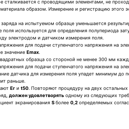
ое сталкивается с проводящими элементами, не прохо
материала образом. Измерение и регистрацию этого э
 заряда на испытуемом образце уменьшается результи
 поля используется для определения полупериода зат
жду электродом и датчиком измерения поля.
пряжения для подачи ступенчатого напряжения на элек
ое значение
Emax
.
квадратных образца со стороной не менее 300 мм кажд
пряжения для подачи ступенчатого напряжения на эле
ние датчика для измерения поля упадет минимум до п
пит раньше.
чают
Er
и
t50
. Повторяют процедуру на двух остальных
ряд,
должен удовлетворять
одному из следующих треб
циент экранирования
S
более
0,2
определяемых соглас