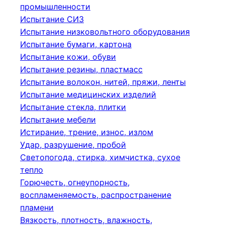
промышленности
Испытание СИЗ
Испытание низковольтного оборудования
Испытание бумаги, картона
Испытание кожи, обуви
Испытание резины, пластмасс
Испытание волокон, нитей, пряжи, ленты
Испытание медицинских изделий
Испытание стекла, плитки
Испытание мебели
Истирание, трение, износ, излом
Удар, разрушение, пробой
Светопогода, стирка, химчистка, сухое
тепло
Горючесть, огнеупорность,
воспламеняемость, распространение
пламени
Вязкость, плотность, влажность,