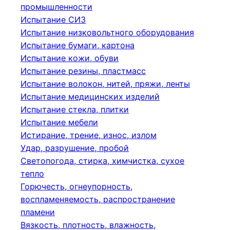
промышленности
Испытание СИЗ
Испытание низковольтного оборудования
Испытание бумаги, картона
Испытание кожи, обуви
Испытание резины, пластмасс
Испытание волокон, нитей, пряжи, ленты
Испытание медицинских изделий
Испытание стекла, плитки
Испытание мебели
Истирание, трение, износ, излом
Удар, разрушение, пробой
Светопогода, стирка, химчистка, сухое
тепло
Горючесть, огнеупорность,
воспламеняемость, распространение
пламени
Вязкость, плотность, влажность,