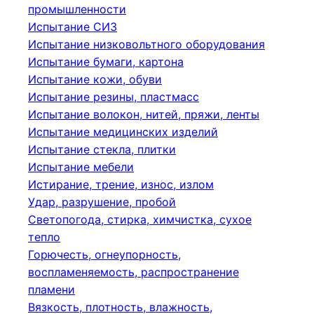
промышленности
Испытание СИЗ
Испытание низковольтного оборудования
Испытание бумаги, картона
Испытание кожи, обуви
Испытание резины, пластмасс
Испытание волокон, нитей, пряжи, ленты
Испытание медицинских изделий
Испытание стекла, плитки
Испытание мебели
Истирание, трение, износ, излом
Удар, разрушение, пробой
Светопогода, стирка, химчистка, сухое
тепло
Горючесть, огнеупорность,
воспламеняемость, распространение
пламени
Вязкость, плотность, влажность,