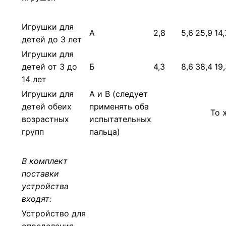
Игрушки для
А
2,8
5,6
25,9
14,
детей до 3 лет
Игрушки для
детей от 3 до
Б
4,3
8,6
38,4
19
14 лет
Игрушки для
А и В (следует
детей обеих
применять оба
То 
возрастных
испытательных
групп
пальца)
В комплект
поставки
устройства
входят:
Устройство для
определения