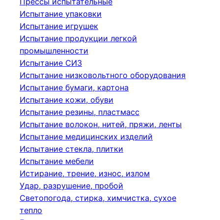
Прессы испытательные
Испытание упаковки
Испытание игрушек
Испытание продукции легкой
промышленности
Испытание СИЗ
Испытание низковольтного оборудования
Испытание бумаги, картона
Испытание кожи, обуви
Испытание резины, пластмасс
Испытание волокон, нитей, пряжи, ленты
Испытание медицинских изделий
Испытание стекла, плитки
Испытание мебели
Истирание, трение, износ, излом
Удар, разрушение, пробой
Светопогода, стирка, химчистка, сухое
тепло