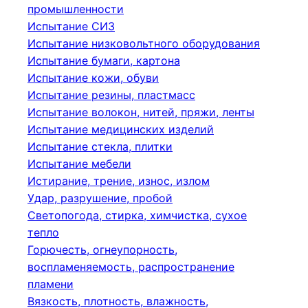
промышленности
Испытание СИЗ
Испытание низковольтного оборудования
Испытание бумаги, картона
Испытание кожи, обуви
Испытание резины, пластмасс
Испытание волокон, нитей, пряжи, ленты
Испытание медицинских изделий
Испытание стекла, плитки
Испытание мебели
Истирание, трение, износ, излом
Удар, разрушение, пробой
Светопогода, стирка, химчистка, сухое
тепло
Горючесть, огнеупорность,
воспламеняемость, распространение
пламени
Вязкость, плотность, влажность,