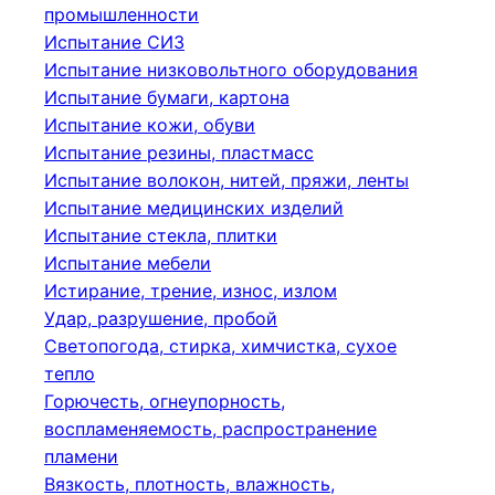
промышленности
Испытание СИЗ
Испытание низковольтного оборудования
Испытание бумаги, картона
Испытание кожи, обуви
Испытание резины, пластмасс
Испытание волокон, нитей, пряжи, ленты
Испытание медицинских изделий
Испытание стекла, плитки
Испытание мебели
Истирание, трение, износ, излом
Удар, разрушение, пробой
Светопогода, стирка, химчистка, сухое
тепло
Горючесть, огнеупорность,
воспламеняемость, распространение
пламени
Вязкость, плотность, влажность,