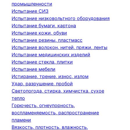
промышленности
Испытание СИЗ
Испытание низковольтного оборудования
Испытание бумаги, картона
Испытание кожи, обуви
Испытание резины, пластмасс
Испытание волокон, нитей, пряжи, ленты
Испытание медицинских изделий
Испытание стекла, плитки
Испытание мебели
Истирание, трение, износ, излом
Удар, разрушение, пробой
Светопогода, стирка, химчистка, сухое
тепло
Горючесть, огнеупорность,
воспламеняемость, распространение
пламени
Вязкость, плотность, влажность,