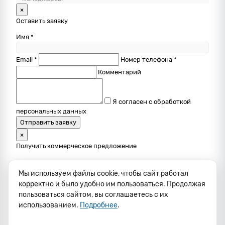
×
Оставить заявку
Имя *
Email *
Номер телефона *
Комментарий
Я согласен с обработкой
персональных данных
Отправить заявку
×
Получить коммерческое предложение
Оставьте контакты — менеджер подготовит и вышлет КП в
ближайшее время
Мы используем файлы cookie, чтобы сайт работал
корректно и было удобно им пользоваться. Продолжая
Имя *
пользоваться сайтом, вы соглашаетесь с их
использованием.
Подробнее
.
Телефон *
Email *
На какой прибор нужно КП