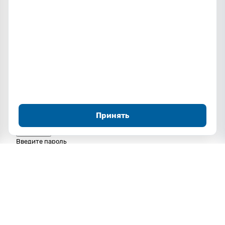
Я согласен с обработкой
персональных данных
Отправить заявку
×
Вход или регистрация
Введите ваш email — мы проверим, есть ли у вас аккаунт.
Email *
Принять
Продолжить
← Назад
Введите пароль
Пароль *
Забыли пароль?
Войти
← Назад
Регистрация
Создайте аккаунт, чтобы видеть историю заказов.